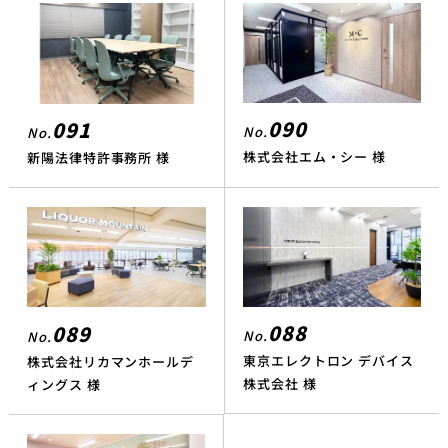
090
091
No.
No.
株式会社エム・シー 様
新陽法律特許事務所 様
088
089
No.
No.
東京エレクトロン デバイス
株式会社リカマンホールデ
株式会社 様
ィングス 様